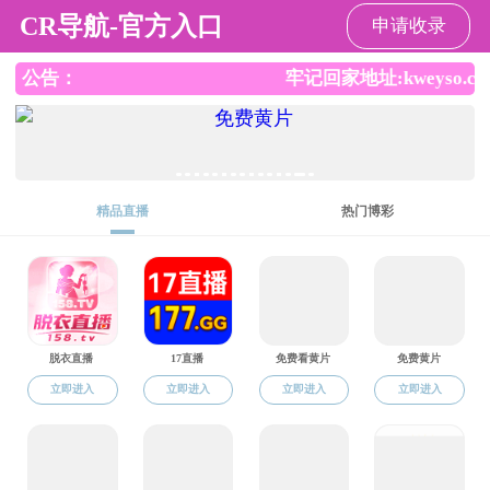
成人片
成人片
成人片概况
党建工作
学科建设
师资
资料下载
当前位置：
成人片
>
通知公告
>
正文
20